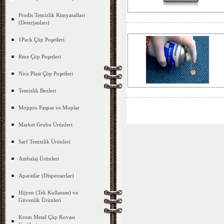
Prodis Temizlik Kimyasalları
(Deterjanları)
1Pack Çöp Poşetleri
Rmz Çöp Poşetleri
Nice Plast Çöp Poşetleri
Temizlik Bezleri
Moppro Paspas ve Moplar
Market Grubu Ürünleri
Sarf Temizlik Ürünleri
Ambalaj Ürünleri
Aparatlar (Dispenserlar)
Hijyen (Tek Kullanım) ve
Güvenlik Ürünleri
Krom Metal Çöp Kovası