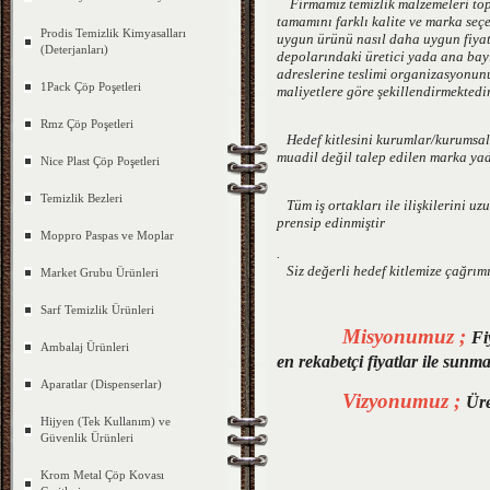
Firmamız temizlik malzemeleri topta
tamamını farklı kalite ve marka seç
Prodis Temizlik Kimyasalları
uygun ürünü nasıl daha uygun fiyat
(Deterjanları)
depolarındaki üretici yada ana bayi
adreslerine teslimi organizasyonunu 
1Pack Çöp Poşetleri
maliyetlere göre şekillendirmektedi
Rmz Çöp Poşetleri
Hedef kitlesini kurumlar/kurumsal f
muadil değil talep edilen marka yada
Nice Plast Çöp Poşetleri
Temizlik Bezleri
Tüm iş ortakları ile ilişkilerini uz
prensip edinmiştir
Moppro Paspas ve Moplar
.
Siz değerli hedef kitlemize çağrımı
Market Grubu Ürünleri
Sarf Temizlik Ürünleri
Misyonumuz ;
Fi
Ambalaj Ürünleri
en rekabetçi fiyatlar ile sunma
Aparatlar (Dispenserlar)
Vizyonumuz ;
Üre
Hijyen (Tek Kullanım) ve
Güvenlik Ürünleri
Krom Metal Çöp Kovası