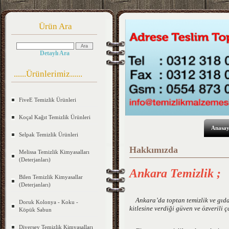
Ürün Ara
Detaylı Ara
......Ürünlerimiz......
FiveE Temizlik Ürünleri
Koçal Kağıt Temizlik Ürünleri
Anasay
Selpak Temizlik Ürünleri
Hakkımızda
Melissa Temizlik Kimyasalları
(Deterjanları)
Ankara Temizlik
;
Bilen Temizlik Kimyasallar
(Deterjanları)
Ankara’da toptan temizlik ve gıda 
Doruk Kolonya - Koku -
kitlesine verdiği güven ve özverili 
Köpük Sabun
Diversey Temizlik Kimyasalları