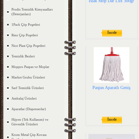
Islak Mop Dar Lüx 300gr
Prodis Temizlik Kimyasalları
(Deterjanları)
1Pack Çöp Poşetleri
İncele
Rmz Çöp Poşetleri
Nice Plast Çöp Poşetleri
Temizlik Bezleri
Moppro Paspas ve Moplar
Market Grubu Ürünleri
Paspas Aparatlı Geniş
Sarf Temizlik Ürünleri
Ambalaj Ürünleri
Aparatlar (Dispenserlar)
İncele
Hijyen (Tek Kullanım) ve
Güvenlik Ürünleri
Krom Metal Çöp Kovası